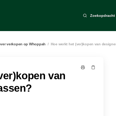
Zoekopdracht
over verkopen op Whoppah
/
Hoe werkt het (ver)kopen van design
(ver)kopen van
assen?