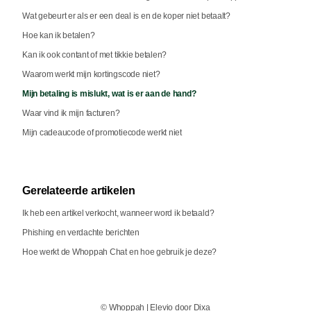
Wat gebeurt er als er een deal is en de koper niet betaalt?
Hoe kan ik betalen?
Kan ik ook contant of met tikkie betalen?
Waarom werkt mijn kortingscode niet?
Mijn betaling is mislukt, wat is er aan de hand?
Waar vind ik mijn facturen?
Mijn cadeaucode of promotiecode werkt niet
Gerelateerde artikelen
Ik heb een artikel verkocht, wanneer word ik betaald?
Phishing en verdachte berichten
Hoe werkt de Whoppah Chat en hoe gebruik je deze?
©
Whoppah
|
Elevio door
Dixa