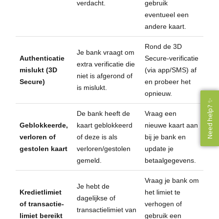
verdacht.
gebruik
eventueel een
andere kaart.
Rond de 3D
Je bank vraagt om
Authenticatie
Secure-verificatie
extra verificatie die
mislukt (3D
(via app/SMS) af
niet is afgerond of
Secure)
en probeer het
is mislukt.
opnieuw.
Need help? ✨
Need help? ✨
De bank heeft de
Vraag een
Geblokkeerde,
kaart geblokkeerd
nieuwe kaart aan
verloren of
of deze is als
bij je bank en
gestolen kaart
verloren/gestolen
update je
gemeld.
betaalgegevens.
Vraag je bank om
Je hebt de
Kredietlimiet
het limiet te
dagelijkse of
of transactie­
verhogen of
transactie­limiet van
limiet bereikt
gebruik een