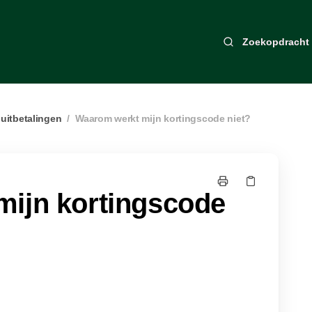
Zoekopdracht
 uitbetalingen
/
Waarom werkt mijn kortingscode niet?
ijn kortingscode