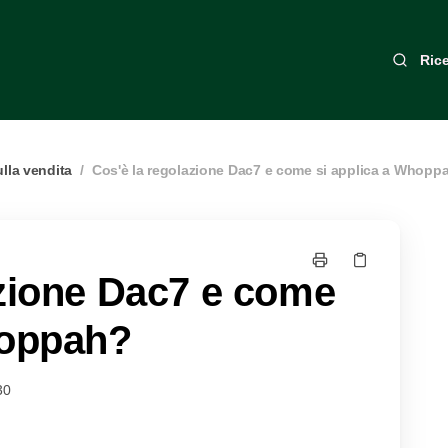
Ric
lla vendita
/
Cos'è la regolazione Dac7 e come si applica a Whopp
azione Dac7 e come
hoppah?
30