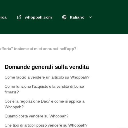
erca
whoppah.com
Italiano
fferta" insieme ai miei annunci nell'app?
Domande generali sulla vendita
Come faccio a vendere un articolo su Whoppah?
Come funziona l'acquisto e la vendita di borse
firmate?
Cos'è la regolazione Dac7 e come si applica a
Whoppah?
Quanto costa vendere su Whoppah?
Che tipo di articoli posso vendere su Whoppah?