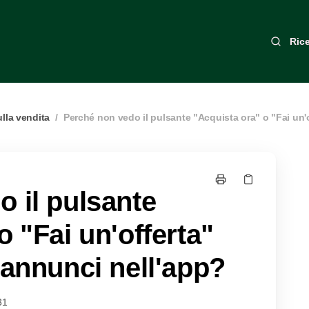
Ric
lla vendita
/
Perché non vedo il pulsante "Acquista ora" o "Fai un'o
 il pulsante
o "Fai un'offerta"
 annunci nell'app?
31