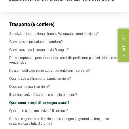
Trasporto (e corriere)
Spedizioni internazionali tramite Whoppah: come funziona?
Need help? ✨
Need help? ✨
Come posso prenotare un corriere?
Come funziona il trasporto via Brenger?
Posso impostare personalmente i costi di spedizione per l'articolo che sto
vendendo?
Posso modificare il mio appuntamento con il corriere?
Quanto costa il trasporto tramite corriere?
Dove consegna il corriere?
Il corriere arriverà da solo o con più persone?
Quali sono i tempi di consegna attuali?
Quando e a che ora arriverà il corriere?
Posso scegliere solo l'opzione di consegna in giornata intera, devo
restare a casa tutto il giorno?