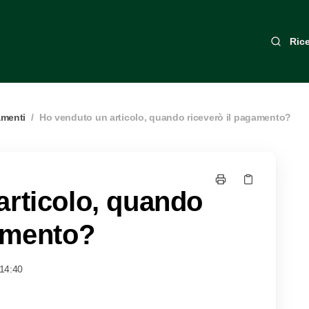
Ric
amenti
/
Ho venduto un articolo, quando riceverò il pagamento?
articolo, quando
gamento?
14:40