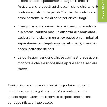
Need help? ✨
Need help? ✨
essere spediti separatamente dagli altri articoli.
Assicurarsi che questi tipi di pacchi siano chiaramente
contrassegnati con la parola "fragile". Non utilizzare
assolutamente buste di carta per articoli fragili.
Invia più articoli insieme. Se stai inviando più articoli
allo stesso indirizzo (con un'etichetta di spedizione),
assicurati che siano in un unico pacco e non imballati
separatamente o legati insieme. Altrimenti, il servizio
pacchi potrebbe rifiutarli.
Le confezioni vengono chiuse con nastro adesivo in
modo tale che sia impossibile aprirle senza lasciare
tracce.
Tieni presente che diversi servizi di spedizione pacchi
potrebbero avere regole diverse. Assicurati di seguire
queste regole, altrimenti il servizio di spedizione pacchi
potrebbe rifiutare il tuo pacco.