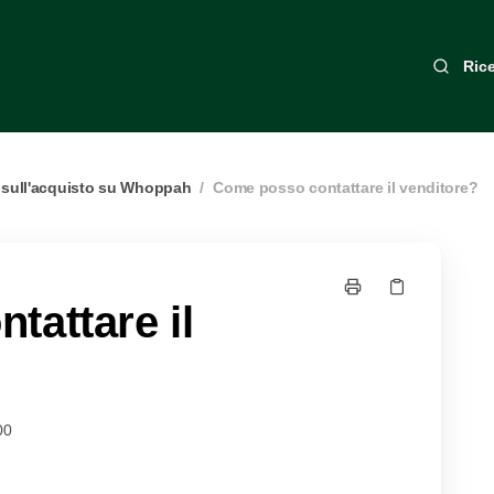
Ric
 sull'acquisto su Whoppah
/
Come posso contattare il venditore?
tattare il
00