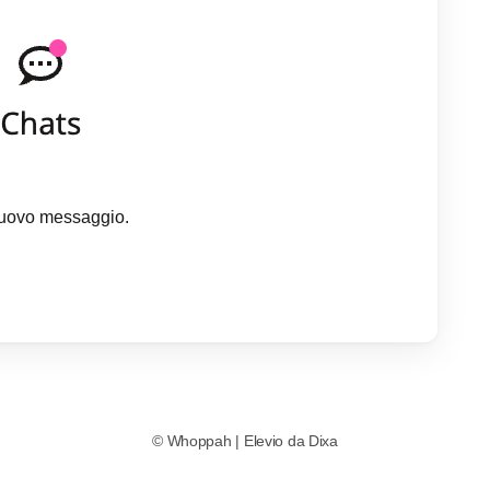
 nuovo messaggio.
©
Whoppah
|
Elevio da
Dixa