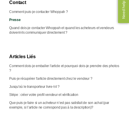
Need help? ✨
Need help? ✨
Contact
Comment puis-je contacter Whoppah ?
Presse
Quand dois-je contacter Whoppah et quand les acheteurs et vendeurs
doivent-ils communiquer directement ?
Articles Liés
Comment dois-je emballer l'article et pourquoi dois-je prendre des photos
?
Puis-je récupérer l'article directement chez le vendeur ?
Jusqu'où le transporteur livre-t-il ?
Stripe : créer votre profil vendeur et vérification
Que puis-je faire si un acheteur n’est pas satisfait de son achat (par
exemple, si l’article ne correspond pas à la description)?