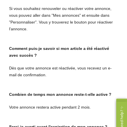
Si vous souhaitez renouveler ou réactiver votre annonce,
vous pouvez aller dans "Mes annonces" et ensuite dans
"Personnaliser". Vous y trouverez le bouton pour réactiver
l'annonce.
Comment puis-je savoir si mon article a été réactivé
avec succès ?
Dès que votre annonce est réactivée, vous recevez un e-
mail de confirmation.
Combien de temps mon annonce reste-t-elle active ?
Besoin d'aide? ✨
Votre annonce restera active pendant 2 mois.
Need help? ✨
Serai-je averti avant l'expiration de mon annonce ?