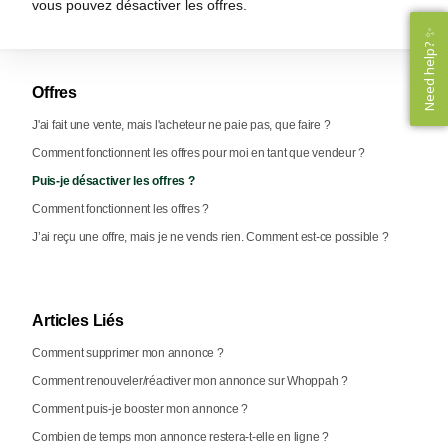
vous pouvez désactiver les offres.
Need help? ✨
Need help? ✨
Offres
J'ai fait une vente, mais l'acheteur ne paie pas, que faire ?
Comment fonctionnent les offres pour moi en tant que vendeur ?
Puis-je désactiver les offres ?
Comment fonctionnent les offres ?
J’ai reçu une offre, mais je ne vends rien. Comment est-ce possible ?
Articles Liés
Comment supprimer mon annonce ?
Comment renouveler/réactiver mon annonce sur Whoppah ?
Comment puis-je booster mon annonce ?
Combien de temps mon annonce restera-t-elle en ligne ?