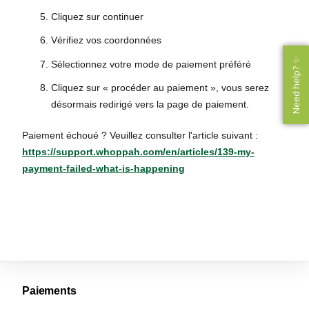
Cliquez sur continuer
Vérifiez vos coordonnées
Need help? ✨
Need help? ✨
Sélectionnez votre mode de paiement préféré
Cliquez sur « procéder au paiement », vous serez
désormais redirigé vers la page de paiement.
Paiement échoué ? Veuillez consulter l'article suivant :
https://support.whoppah.com/en/articles/139-my-
payment-failed-what-is-happening
Paiements