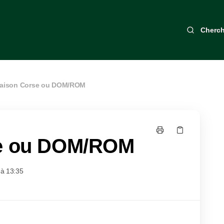
Cherch
raison Corse ou DOM/ROM
se ou DOM/ROM
à 13:35