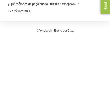
Need help? ✨
Need help? ✨
¿Qué métodos de pago puedo utilizar en Whoppah?
+7 artículos más
©
Whoppah
|
Elevio por
Dixa