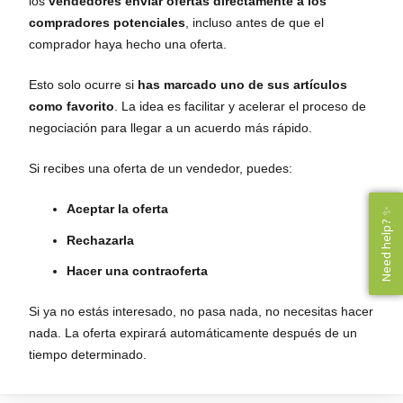
los
vendedores enviar ofertas directamente a los
compradores potenciales
, incluso antes de que el
comprador haya hecho una oferta.
Esto solo ocurre si
has marcado uno de sus artículos
como favorito
. La idea es facilitar y acelerar el proceso de
negociación para llegar a un acuerdo más rápido.
Si recibes una oferta de un vendedor, puedes:
Aceptar la oferta
Need help? ✨
Need help? ✨
Rechazarla
Hacer una contraoferta
Si ya no estás interesado, no pasa nada, no necesitas hacer
nada. La oferta expirará automáticamente después de un
tiempo determinado.