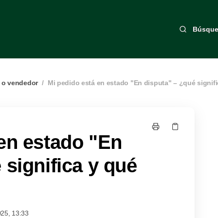
Búsqu
 o vendedor
/
Mi pedido está en estado "En disputa" – ¿qué signif
 en estado "En
 significa y qué
025, 13:33