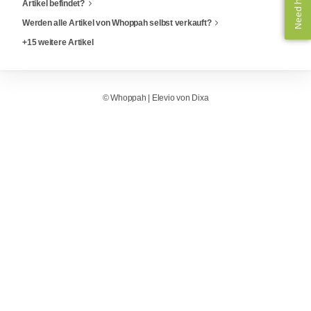
Need help? ✨
Need help? ✨
Artikel befindet?
Werden alle Artikel von Whoppah selbst verkauft?
+15 weitere Artikel
©
Whoppah
|
Elevio von
Dixa