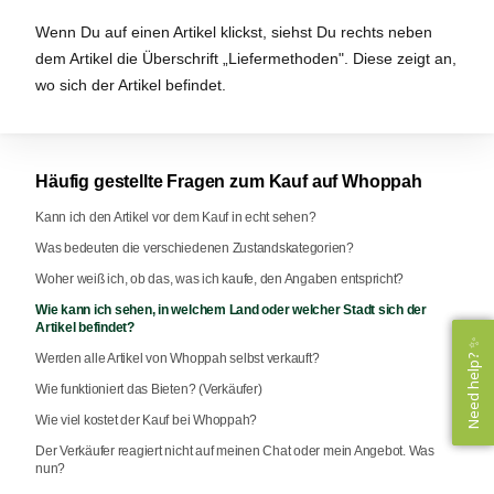
Wenn Du auf einen Artikel klickst, siehst Du rechts neben
dem Artikel die Überschrift „Liefermethoden". Diese zeigt an,
wo sich der Artikel befindet.
Häufig gestellte Fragen zum Kauf auf Whoppah
Kann ich den Artikel vor dem Kauf in echt sehen?
Was bedeuten die verschiedenen Zustandskategorien?
Woher weiß ich, ob das, was ich kaufe, den Angaben entspricht?
Wie kann ich sehen, in welchem Land oder welcher Stadt sich der
Artikel befindet?
Need help? ✨
Need help? ✨
Werden alle Artikel von Whoppah selbst verkauft?
Wie funktioniert das Bieten? (Verkäufer)
Wie viel kostet der Kauf bei Whoppah?
Der Verkäufer reagiert nicht auf meinen Chat oder mein Angebot. Was
nun?