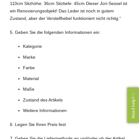
110cm Sitzhöhe: 36cm Sitztiefe: 45cm Dieser Jori-Sessel ist
ein Renovierungsobjekt! Das Leder ist noch in gutem
Zustand, aber der Verstellhebel funktioniert nicht richtig.“
5. Geben Sie die folgenden Informationen ein:
Kategorie
Marke
Farbe
Material
Maße
Need help? ✨
Need help? ✨
Zustand des Artikels
Weitere Informationen
6. Legen Sie Ihren Preis fest
7. Geben Sie die Liefermethode an und/oder ob der Artikel